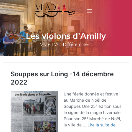
Les violons d'Amilly
Vivre L'Art Différemment