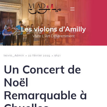
Les violons d'Amilly
Vivre L'Art Différemment
-
-
lesvio_Admin
22 février 2025
9h21
Un Concert de
Noël
Remarquable à