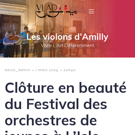
Les violons d'Amilly
Vivre L'Art Différemment
-
-
lesvio_Admin
1 mars 2025
20h40
Clôture en beauté
du Festival des
orchestres de