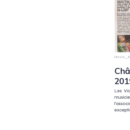
lesvio_
Châ
201
Les Vi
musicie
l’ass
excepti