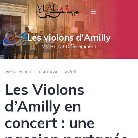
Les violons d'Amilly
Vivre L'Art Différemment
-
-
lesvio_Admin
1 mars 2025
20h38
Les Violons
d’Amilly en
concert : une