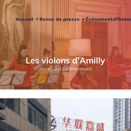
Accueil
Revue de presse
Événements
Photo
Les violons d'Amilly
Vivre L'Art Différemment