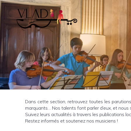
Dans cette section, retrouvez toutes les parutions
marquants… Nos talents font parler d’eux, et nous
Suivez leurs actualités à travers les publications 
Restez informés et soutenez nos musiciens !