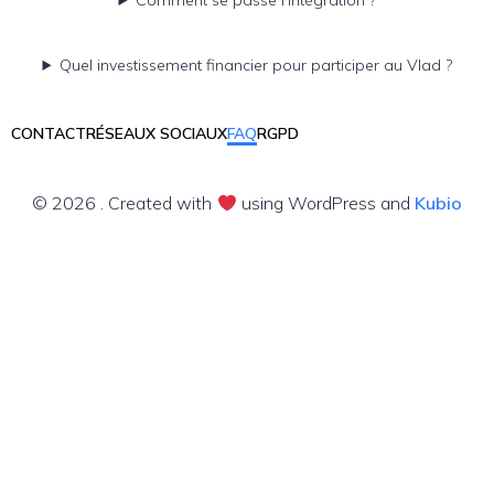
Comment se passe l’intégration ?
Quel investissement financier pour participer au Vlad ?
CONTACT
RÉSEAUX SOCIAUX
FAQ
RGPD
© 2026 . Created with
using WordPress and
Kubio