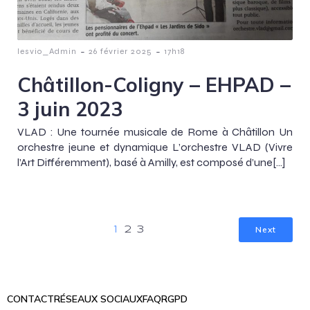
-
-
lesvio_Admin
26 février 2025
17h18
Châtillon-Coligny – EHPAD –
3 juin 2023
VLAD : Une tournée musicale de Rome à Châtillon Un
orchestre jeune et dynamique L’orchestre VLAD (Vivre
l’Art Différemment), basé à Amilly, est composé d’une[…]
Next
1
2
3
CONTACT
RÉSEAUX SOCIAUX
FAQ
RGPD